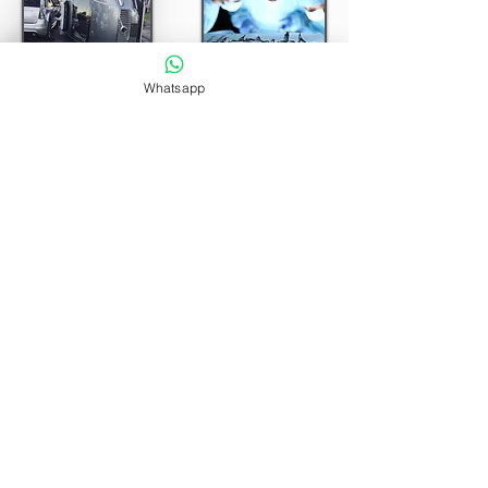
Whatsapp
Italiana Risarcimenti - Milano
Via Antonio Aldini n.
16 - 20157
Milano
Tel/Fax
02.39546133
Cell:
338.6232729
e-Mail:
info@italianarisarcimenti.it
-
milano.certosa@italianarisarcimenti.it
Italiana Risarcimenti - Brescia
Via del Brolo n.
15 - 25050
Paderno
Franciacorta (Bs)